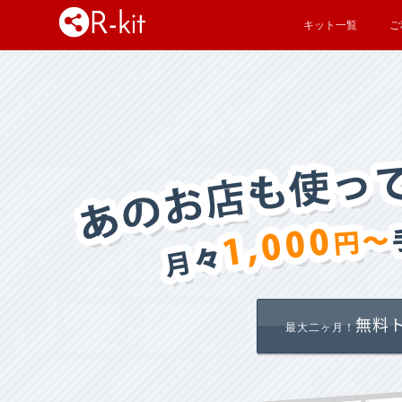
キット一覧
ご
無料
最大二ヶ月！