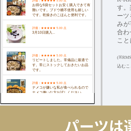
す。
ーツ
みが
合わ
こと
(※R
込むこ
パーツは